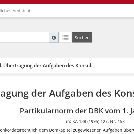
liches Amtsblatt
Suche mit Platzhalter "*", Bsp. Pfarrer*, f
Suchen
Weitere Suchoperatoren finden Sie in unse
ertragung der Aufgaben des Konsultorenkollegiums
agung der Aufgaben des Kon
Partikularnorm der DBK vom 1. 
in: KA 138 (1995) 127, Nr. 158
s konkordatsrechtlich dem Domkapitel zugewiesenen Aufgaben übert