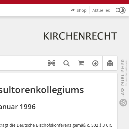
Shop
Aktuelles
Sitz
Logo Erzbistum Paderborn
indet auch: "Pfarrerinitiative" oder "Pfarrerausschuss".
rer Hilfe.
wbv K
Auf kirchenrec
Textsuche im Doku
Verfügbar
Dokument-Beziehungen
sultorenkollegiums
Januar 1996
rägt die Deutsche Bischofskonferenz gemäß c. 502 § 3 CIC