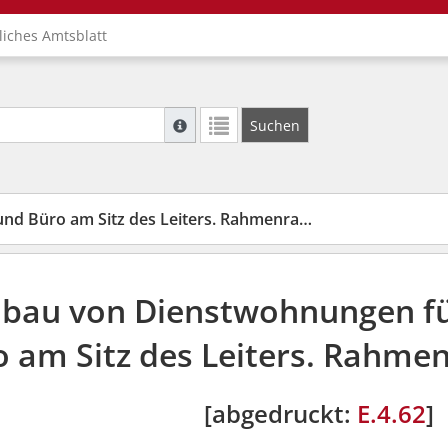
liches Amtsblatt
Suche mit Platzhalter "*", Bsp. Pfarrer*, f
Suchen
Weitere Suchoperatoren finden Sie in unse
üro am Sitz des Leiters. Rahmenraumprogramm
au von Dienstwohnungen für 
o am Sitz des Leiters. Rah
[abgedruckt:
E.4.62
]