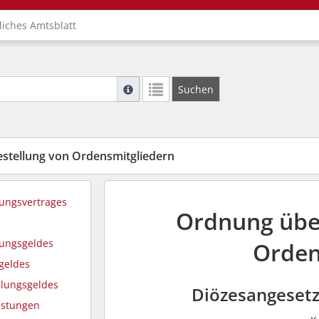
liches Amtsblatt
Suche mit Platzhalter "*", Bsp. Pfarrer*, f
Suchen
Weitere Suchoperatoren finden Sie in unse
stellung von Ordensmitgliedern
lungsvertrages
Ordnung über
lungsgeldes
Orden
geldes
llungsgeldes
Diözesangeset
istungen