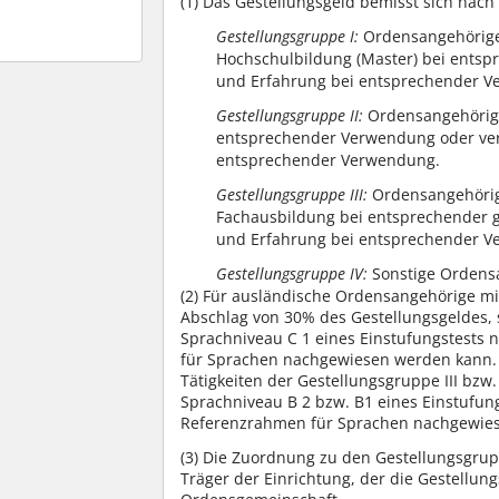
(1)
Das Gestellungsgeld bemisst sich nach
Gestellungsgruppe I:
Ordensangehörige 
Hochschulbildung (Master) bei ents
und Erfahrung bei entsprechender 
Gestellungsgruppe II:
Ordensangehörige
entsprechender Verwendung oder ver
entsprechender Verwendung.
Gestellungsgruppe III:
Ordensangehörige
Fachausbildung bei entsprechender 
und Erfahrung bei entsprechender 
Gestellungsgruppe IV:
Sonstige Ordens
(2)
Für ausländische Ordensangehörige mit T
Abschlag von 30% des Gestellungsgeldes, 
Sprachniveau C 1 eines Einstufungstest
für Sprachen nachgewiesen werden kann. G
Tätigkeiten der Gestellungsgruppe III bzw
Sprachniveau B 2 bzw. B1 eines Einstuf
Referenzrahmen für Sprachen nachgewie
(3)
Die Zuordnung zu den Gestellungsgrupp
Träger der Einrichtung, der die Gestellun