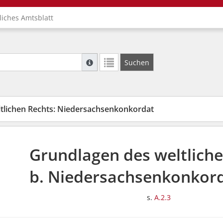
liches Amtsblatt
Suche mit Platzhalter "*", Bsp. Pfarrer*, f
Suchen
Weitere Suchoperatoren finden Sie in unse
tlichen Rechts: Niedersachsenkonkordat
Grundlagen des weltlich
b. Niedersachsenkonkord
s.
A.2.3