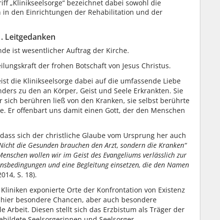
iff „Klinikseelsorge“ bezeichnet dabei sowohl die
 in den Einrichtungen der Rehabilitation und der
1. Leitgedanken
e ist wesentlicher Auftrag der Kirche.
ilungskraft der frohen Botschaft von Jesus Christus.
eist die Klinikseelsorge dabei auf die umfassende Liebe
ders zu den an Körper, Geist und Seele Erkrankten. Sie
r sich berühren ließ von den Kranken, sie selbst berührte
e. Er offenbart uns damit einen Gott, der den Menschen
, dass sich der christliche Glaube vom Ursprung her auch
Nicht die Gesunden brauchen den Arzt, sondern die Kranken“
enschen wollen wir im Geist des Evangeliums verlässlich zur
ensbedingungen und eine Begleitung einsetzen, die den Namen
014, S. 18).
Kliniken exponierte Orte der Konfrontation von Existenz
h hier besondere Chancen, aber auch besondere
 Arbeit. Diesen stellt sich das Erzbistum als Träger der
gebildete Seelsorgerinnen und Seelsorger.