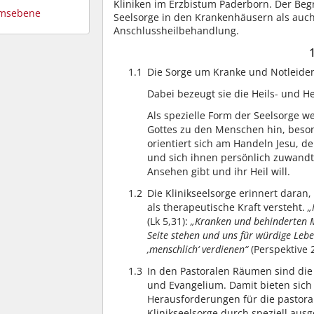
Kliniken im Erzbistum Paderborn. Der Begr
tumsebene
Seelsorge in den Krankenhäusern als auch
Anschlussheilbehandlung.
1.1
Die Sorge um Kranke und Notleidend
Dabei bezeugt sie die Heils- und He
Als spezielle Form der Seelsorge w
Gottes zu den Menschen hin, beson
orientiert sich am Handeln Jesu, de
und sich ihnen persönlich zuwandt
Ansehen gibt und ihr Heil will.
1.2
Die Klinikseelsorge erinnert daran
als therapeutische Kraft versteht.
„
(Lk 5,31):
„Kranken und behinderten M
Seite stehen und uns für würdige Leb
‚menschlich‘ verdienen“
(Perspektive 2
1.3
In den Pastoralen Räumen sind die 
und Evangelium. Damit bieten sic
Herausforderungen für die pastorale
Klinikseelsorge durch speziell aus