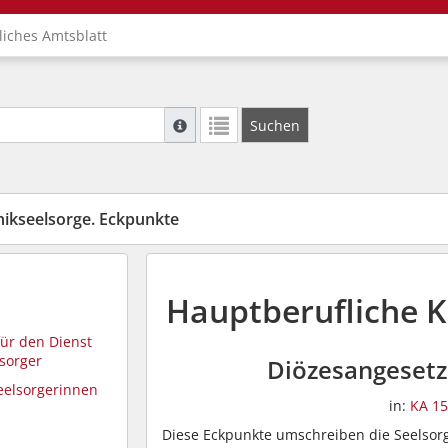
liches Amtsblatt
Suche mit Platzhalter "*", Bsp. Pfarrer*, f
Suchen
Weitere Suchoperatoren finden Sie in unse
nikseelsorge. Eckpunkte
Hauptberufliche K
ür den Dienst
lsorger
Diözesangeset
eelsorgerinnen
in:
KA 15
Diese Eckpunkte umschreiben die Seelsor