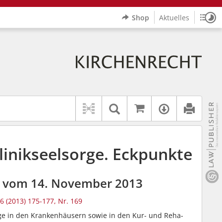
Shop
Aktuelles
Sitz
Logo Erzbistum Paderborn
indet auch: "Pfarrerinitiative" oder "Pfarrerausschuss".
rer Hilfe.
wbv K
Auf kirchenrec
Textsuche im Doku
Verfügbar
linikseelsorge. Eckpunkte
z vom 14. November 2013
6 (2013) 175-177, Nr. 169
ge in den Krankenhäusern sowie in den Kur- und Reha-