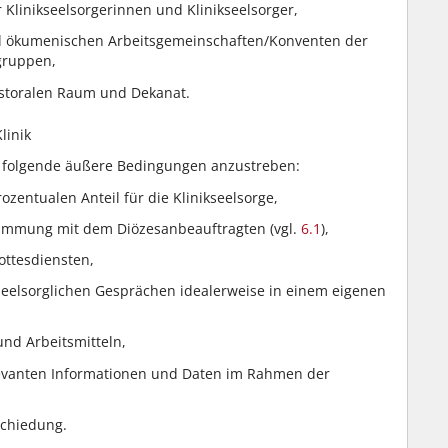
Klinikseelsorgerinnen und Klinikseelsorger,
nd ökumenischen Arbeitsgemeinschaften/Konventen der
lgruppen,
astoralen Raum und Dekanat.
linik
d folgende äußere Bedingungen anzustreben:
zentualen Anteil für die Klinikseelsorge,
immung mit dem Diözesanbeauftragten (vgl.
6.1
),
ottesdiensten,
eelsorglichen Gesprächen idealerweise in einem eigenen
nd Arbeitsmitteln,
levanten Informationen und Daten im Rahmen der
schiedung.