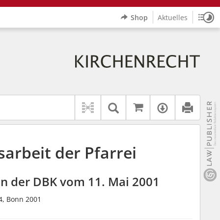
Shop
Aktuelles
Sitz
Logo Erzbistum Paderborn
indet auch: "Pfarrerinitiative" oder "Pfarrerausschuss".
rer Hilfe.
wbv K
Auf kirchenrec
Textsuche im Doku
Verfügbar
sarbeit der Pfarrei
on der DBK vom 11. Mai 2001
4, Bonn 2001