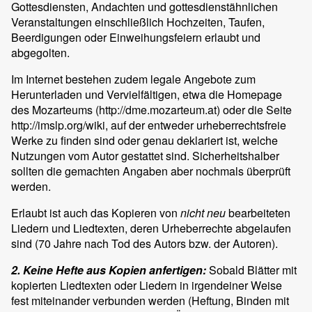
Gottesdiensten, Andachten und gottesdienstähnlichen
Veranstaltungen einschließlich Hochzeiten, Taufen,
Beerdigungen oder Einweihungsfeiern erlaubt und
abgegolten.
Im Internet bestehen zudem legale Angebote zum
Herunterladen und Vervielfältigen, etwa die Homepage
des Mozarteums (http://dme.mozarteum.at) oder die Seite
http://imslp.org/wiki, auf der entweder urheberrechtsfreie
Werke zu finden sind oder genau deklariert ist, welche
Nutzungen vom Autor gestattet sind. Sicherheitshalber
sollten die gemachten Angaben aber nochmals überprüft
werden.
Erlaubt ist auch das Kopieren von
nicht neu
bearbeiteten
Liedern und Liedtexten, deren Urheberrechte abgelaufen
sind (70 Jahre nach Tod des Autors bzw. der Autoren).
2. Keine Hefte aus Kopien anfertigen:
Sobald Blätter mit
kopierten Liedtexten oder Liedern in irgendeiner Weise
fest miteinander verbunden werden (Heftung, Binden mit