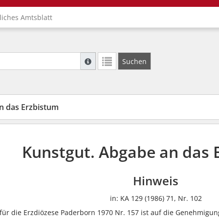
liches Amtsblatt
Suche mit Platzhalter "*", Bsp. Pfarrer*, f
Suchen
Weitere Suchoperatoren finden Sie in unse
n das Erzbistum
Kunstgut. Abgabe an das 
Hinweis
in: KA 129 (1986) 71, Nr. 102
 für die Erzdiözese Paderborn 1970 Nr. 157 ist auf die Genehmigu