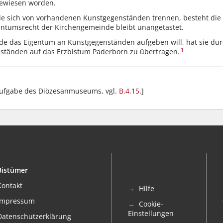
ewiesen worden.
de sich von vorhandenen Kunstgegenständen trennen, besteht die 
entumsrecht der Kirchengemeinde bleibt unangetastet.
nde das Eigentum an Kunstgegenständen aufgeben will, hat sie du
1
ständen auf das Erzbistum Paderborn zu übertragen.
 Aufgabe des Diözesanmuseums, vgl.
B.4.15
.]
Bistümer
Kontakt
Hilfe
Impressum
Cookie-
Einstellungen
Datenschutzerklärung