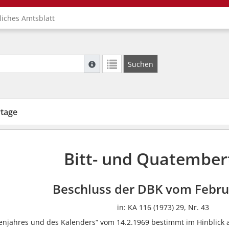
liches Amtsblatt
Suche mit Platzhalter "*", Bsp. Pfarrer*, f
Suchen
Weitere Suchoperatoren finden Sie in unse
rtage
Bitt- und Quatember
Beschluss der DBK vom Febru
in: KA 116 (1973) 29, Nr. 43
njahres und des Kalenders“ vom 14.2.1969 bestimmt im Hinblick a