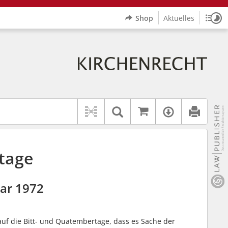
Shop
Aktuelles
Sitz
Logo Erzbistum Paderborn
indet auch: "Pfarrerinitiative" oder "Pfarrerausschuss".
rer Hilfe.
wbv K
Auf kirchenrec
Textsuche im Doku
Verfügbar
tage
ar 1972
uf die Bitt- und Quatembertage, dass es Sache der