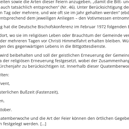
Zeiten sowie die Arten dieser Feiern anzugeben, „damit die Bitt-
ch tatsächlich entsprechen“ (Nr. 46). Unter Berücksichtigung der
in Tag oder mehrere, und wie oft sie im Jahr gehalten werden“ (ebd.
ntsprechend dem jeweiligen Anliegen – den Votivmessen entnommen
hat die Deutsche Bischofskonferenz im Februar 1972 folgenden B
ll dort, wo sie im religiösen Leben oder Brauchtum der Gemeinde v
er mehreren Tagen vor Christi Himmelfahrt erhalten bleiben. Wün
n des gegenwärtigen Lebens in die Bittgottesdienste.
wird beibehalten und soll der geistlichen Erneuerung der Gemei
der religiösen Erneuerung festgesetzt, wobei der Zusammenhang
irchenjahr zu berücksichtigen ist. Innerhalb dieser Quatemberwoc
lten:
vent,
terlichen Bußzeit (Fastenzeit),
en,
tober.
uatemberwoche und die Art der Feier können den örtlichen Gege
 festgelegt werden. […]