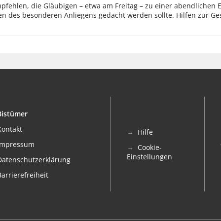
pfehlen, die Gläubigen – etwa am Freitag – zu einer abendlichen Eu
n des besonderen Anliegens gedacht werden sollte. Hilfen zur Ges
Bistümer
Kontakt
Hilfe
Impressum
Cookie-
Einstellungen
Datenschutzerklärung
Barrierefreiheit