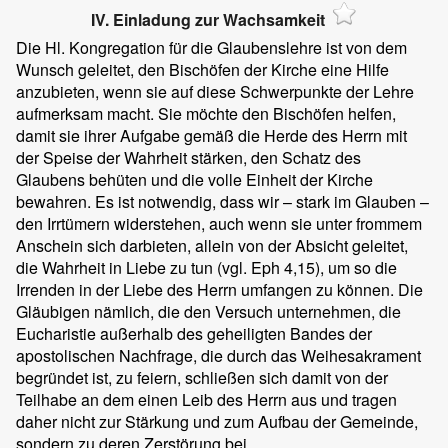
IV. Einladung zur Wachsamkeit
Die Hl. Kongregation für die Glaubenslehre ist von dem
Wunsch geleitet, den Bischöfen der Kirche eine Hilfe
anzubieten, wenn sie auf diese Schwerpunkte der Lehre
aufmerksam macht. Sie möchte den Bischöfen helfen,
damit sie ihrer Aufgabe gemäß die Herde des Herrn mit
der Speise der Wahrheit stärken, den Schatz des
Glaubens behüten und die volle Einheit der Kirche
bewahren. Es ist notwendig, dass wir – stark im Glauben –
den Irrtümern widerstehen, auch wenn sie unter frommem
Anschein sich darbieten, allein von der Absicht geleitet,
die Wahrheit in Liebe zu tun (vgl. Eph 4,15), um so die
Irrenden in der Liebe des Herrn umfangen zu können. Die
Gläubigen nämlich, die den Versuch unternehmen, die
Eucharistie außerhalb des geheiligten Bandes der
apostolischen Nachfrage, die durch das Weihesakrament
begründet ist, zu feiern, schließen sich damit von der
Teilhabe an dem einen Leib des Herrn aus und tragen
daher nicht zur Stärkung und zum Aufbau der Gemeinde,
sondern zu deren Zerstörung bei.