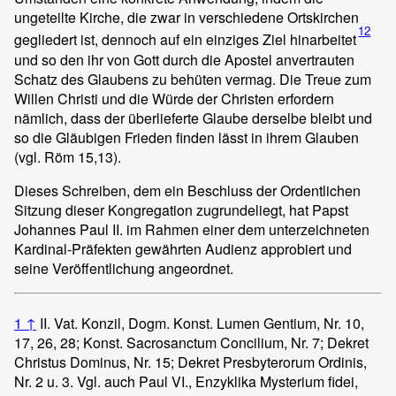
ungeteilte Kirche, die zwar in verschiedene Ortskirchen
12
gegliedert ist, dennoch auf ein einziges Ziel hinarbeitet
und so den ihr von Gott durch die Apostel anvertrauten
Schatz des Glaubens zu behüten vermag. Die Treue zum
Willen Christi und die Würde der Christen erfordern
nämlich, dass der überlieferte Glaube derselbe bleibt und
so die Gläubigen Frieden finden lässt in ihrem Glauben
(vgl. Röm 15,13).
Dieses Schreiben, dem ein Beschluss der Ordentlichen
Sitzung dieser Kongregation zugrundeliegt, hat Papst
Johannes Paul II. im Rahmen einer dem unterzeichneten
Kardinal-Präfekten gewährten Audienz approbiert und
seine Veröffentlichung angeordnet.
1
↑
II. Vat. Konzil, Dogm. Konst. Lumen Gentium, Nr. 10,
17, 26, 28; Konst. Sacrosanctum Concilium, Nr. 7; Dekret
Christus Dominus, Nr. 15; Dekret Presbyterorum Ordinis,
Nr. 2 u. 3. Vgl. auch Paul VI., Enzyklika Mysterium fidei,