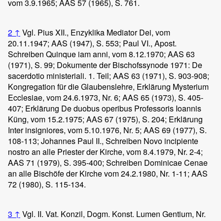
vom 3.9.1965; AAS 57 (1965), S. 761.
2
↑
Vgl. Pius XII., Enzyklika Mediator Dei, vom
20.11.1947; AAS (1947), S. 553; Paul VI., Apost.
Schreiben Quinque iam anni, vom 8.12.1970; AAS 63
(1971), S. 99; Dokumente der Bischofssynode 1971: De
sacerdotio ministeriali. 1. Teil; AAS 63 (1971), S. 903-908;
Kongregation für die Glaubenslehre, Erklärung Mysterium
Ecclesiae, vom 24.6.1973, Nr. 6; AAS 65 (1973), S. 405-
407; Erklärung De duobus operibus Professoris Ioannis
Küng, vom 15.2.1975; AAS 67 (1975), S. 204; Erklärung
Inter insigniores, vom 5.10.1976, Nr. 5; AAS 69 (1977), S.
108-113; Johannes Paul II., Schreiben Novo incipiente
nostro an alle Priester der Kirche, vom 8.4.1979, Nr. 2-4;
AAS 71 (1979), S. 395-400; Schreiben Dominicae Cenae
an alle Bischöfe der Kirche vom 24.2.1980, Nr. 1-11; AAS
72 (1980), S. 115-134.
3
↑
Vgl. II. Vat. Konzil, Dogm. Konst. Lumen Gentium, Nr.