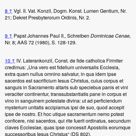
8
↑
Vgl. II. Vat. Konzil, Dogm. Konst. Lumen Gentium, Nr.
21; Dekret Presbyterorum Ordinis, Nr. 2.
9
↑
Papst Johannes Paul II., Schreiben
Dominicae Cenae,
Nr. 8; AAS 72 (1980), S. 128-129.
10
↑
IV. Laterankonzil, Const. de fide catholica Firmiter
credimus: „Una vero est fidelium universalis Ecclesia,
extra quam nullus omnino salvatur, in qua idem ipse
sacerdos est sacrificium Iesus Christus, cuius corpus et
sanguis in Sacramento altaris sub speciebus panis et vini
veraciter continentur, transsubstantiatis pane in corpus et
vino in sanguinem potestate divina: ut ad perficiendum
mysterium unitatis accipiamus ipsi de suo, quod accepit
ipse de nostro. Et hoc utique sacramentum nemo potest
conficere, nisi sacerdos, qui rite fuerit ordinatus, secundum
claves Ecclesiae, quas ipse concessit Apostolis eorumque
successoribus Iesus Christus“ (DS 802).