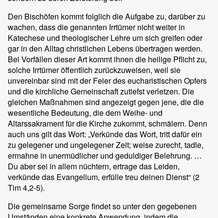
Den Bischöfen kommt folglich die Aufgabe zu, darüber zu
wachen, dass die genannten Irrtümer nicht weiter in
Katechese und theologischer Lehre um sich greifen oder
gar in den Alltag christlichen Lebens übertragen werden.
Bei Vorfällen dieser Art kommt ihnen die heilige Pflicht zu,
solche Irrtümer öffentlich zurückzuweisen, weil sie
unvereinbar sind mit der Feier des eucharistischen Opfers
und die kirchliche Gemeinschaft zutiefst verletzen. Die
gleichen Maßnahmen sind angezeigt gegen jene, die die
wesentliche Bedeutung, die dem Weihe- und
Altarssakrament für die Kirche zukommt, schmälern. Denn
auch uns gilt das Wort: „Verkünde das Wort, tritt dafür ein
zu gelegener und ungelegener Zeit; weise zurecht, tadle,
ermahne in unermüdlicher und geduldiger Belehrung. …
Du aber sei in allem nüchtern, ertrage das Leiden,
verkünde das Evangelium, erfülle treu deinen Dienst“ (2
Tim 4,2-5).
Die gemeinsame Sorge findet so unter den gegebenen
Umständen eine konkrete Anwendung, indem die