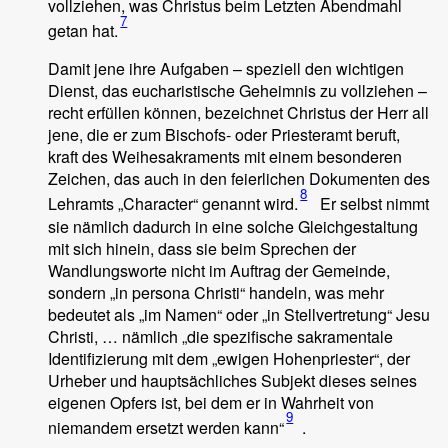
vollziehen, was Christus beim Letzten Abendmahl
7
getan hat.
Damit jene ihre Aufgaben – speziell den wichtigen
Dienst, das eucharistische Geheimnis zu vollziehen –
recht erfüllen können, bezeichnet Christus der Herr all
jene, die er zum Bischofs- oder Priesteramt beruft,
kraft des Weihesakraments mit einem besonderen
Zeichen, das auch in den feierlichen Dokumenten des
8
Lehramts „Character“ genannt wird.
Er selbst nimmt
sie nämlich dadurch in eine solche Gleichgestaltung
mit sich hinein, dass sie beim Sprechen der
Wandlungsworte nicht im Auftrag der Gemeinde,
sondern „in persona Christi“ handeln, was mehr
bedeutet als „im Namen“ oder „in Stellvertretung“ Jesu
Christi, … nämlich „die spezifische sakramentale
Identifizierung mit dem „ewigen Hohenpriester“, der
Urheber und hauptsächliches Subjekt dieses seines
eigenen Opfers ist, bei dem er in Wahrheit von
9
niemandem ersetzt werden kann“
.