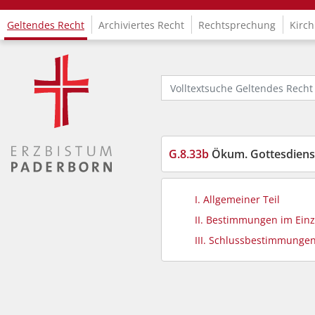
Geltendes Recht
Archiviertes Recht
Rechtsprechung
Kirch
Logo Fachinformationssystem Kirchenrecht
Volltextsuche Geltendes Recht
G.8.33b
Ökum. Gottesdienste an
I. Allgemeiner Teil
II. Bestimmungen im Ein
III. Schlussbestimmunge