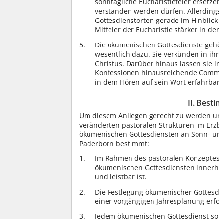
sonntägliche Eucharistiefeier ersetze
verstanden werden dürfen. Allerdings
Gottesdienstorten gerade im Hinblick
Mitfeier der Eucharistie stärker in d
Die ökumenischen Gottesdienste gehö
wesentlich dazu. Sie verkünden in ih
Christus. Darüber hinaus lassen sie i
Konfessionen hinausreichende Commu
in dem Hören auf sein Wort erfahrba
II. Bes
Um diesem Anliegen gerecht zu werden un
veränderten pastoralen Strukturen im Erz
ökumenischen Gottesdiensten an Sonn- un
Paderborn bestimmt:
Im Rahmen des pastoralen Konzeptes 
ökumenischen Gottesdiensten innerha
und leistbar ist.
Die Festlegung ökumenischer Gottesdi
einer vorgängigen Jahresplanung erfo
Jedem ökumenischen Gottesdienst soll 