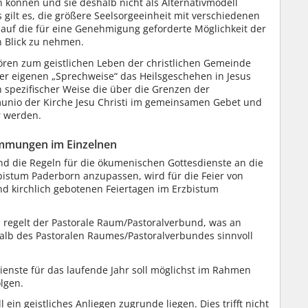
n können und sie deshalb nicht als Alternativmodell
 gilt es, die größere Seelsorgeeinheit mit verschiedenen
 auf die für eine Genehmigung geforderte Möglichkeit der
en Blick zu nehmen.
ren zum geistlichen Leben der christlichen Gemeinde
rer eigenen „Sprechweise“ das Heilsgeschehen in Jesus
n spezifischer Weise die über die Grenzen der
nio der Kirche Jesu Christi im gemeinsamen Gebet und
r werden.
timmungen im Einzelnen
d die Regeln für die ökumenischen Gottesdienste an die
bistum Paderborn anzupassen, wird für die Feier von
d kirchlich gebotenen Feiertagen im Erzbistum
regelt der Pastorale Raum/Pastoralverbund, was an
lb des Pastoralen Raumes/Pastoralverbundes sinnvoll
enste für das laufende Jahr soll möglichst im Rahmen
lgen.
ein geistliches Anliegen zugrunde liegen. Dies trifft nicht