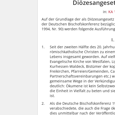
Diözesangeset
in:
KA 
Auf der Grundlage der als Diözesangesetz 
der Deutschen Bischofskonferenz bezügli
1994, Nr. 90) werden folgende Ausführun
I
Seit der zweiten Hälfte des 20. Jahrh
römischkatholische Christen zu einem
Lebens insgesamt geworden. Auf vielf
Evangelische Kirche von Westfalen, L
Kurhessen-Waldeck, Bistümer der kop
Freikirchen, Pfarreien/Gemeinden, Car
Partnerschaftsvereinbarungen etc.) 
gemeinsame Wege in der Verkündigung
deutlich: Ökumene ist kein Selbstzwe
die Einheit in Vielfalt zu beten und 
ist.
Als die Deutsche Bischofskonferenz 
verabschiedete, die auch die Frage 
dies unmittelbar nach der Veröffent