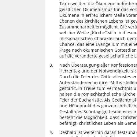
Texte wollten die Ökumene beförder
geistlichen Ökumenismus für das Voran
Ökumene in erfreulichem Maße vorang
Ebenen des kirchlichen Lebens ist ge
Zusammenarbeit ermöglicht. Die veränd
welcher Weise „Kirche“ sich in diese
missionarischen Charakter auch der ö
Chance, das eine Evangelium mit eine
Frage nach ökumenischen Gottesdienst
auf die veränderte gesellschaftliche L
Nach Überzeugung aller Konfession
Herrentag und der Notwendigkeit, si
Durch die Feier des Gottesdienstes e
Auferstandenen in ihrer Mitte, stelle
gestärkt. In Treue zum Vermächtnis 
halten die römischkatholische Kirche
Feier der Eucharistie. Als Gedächtnis
und Höhepunkt des ganzen christliche
Gestalt des Sonntagsgottesdienstes 
besteht die Möglichkeit, dass Christ
befähigt, christliches Leben als Geme
Deshalb ist weiterhin daran festzuha