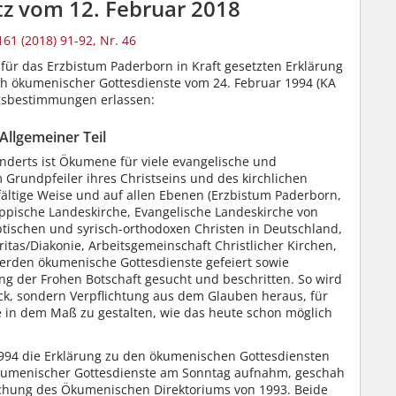
z vom 12. Februar 2018
161 (2018) 91-92, Nr. 46
für das Erzbistum Paderborn in Kraft gesetzten Erklärung
ch ökumenischer Gottesdienste vom 24. Februar 1994 (KA
gsbestimmungen erlassen:
. Allgemeiner Teil
underts ist Ökumene für viele evangelische und
 Grundpfeiler ihres Christseins und des kirchlichen
ältige Weise und auf allen Ebenen (Erzbistum Paderborn,
ippische Landeskirche, Evangelische Landeskirche von
tischen und syrisch-orthodoxen Christen in Deutschland,
itas/Diakonie, Arbeitsgemeinschaft Christlicher Kirchen,
werden ökumenische Gottesdienste gefeiert sowie
 der Frohen Botschaft gesucht und beschritten. So wird
ck, sondern Verpflichtung aus dem Glauben heraus, für
sie in dem Maß zu gestalten, wie das heute schon möglich
1994 die Erklärung zu den ökumenischen Gottesdiensten
ökumenischer Gottesdienste am Sonntag aufnahm, geschah
lichung des Ökumenischen Direktoriums von 1993. Beide