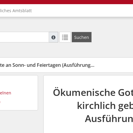
liches Amtsblatt
Suche mit Platzhalter "*", Bsp. Pfarrer*, f
Suchen
Weitere Suchoperatoren finden Sie in unse
 Sonn- und Feiertagen (Ausführungsbestimmungen)
Ökumenische Got
zelnen
n
kirchlich ge
Ausführu