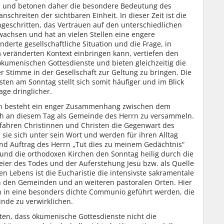
n und betonen daher die besondere Bedeutung des
schreiten der sichtbaren Einheit. In dieser Zeit ist die
eschritten, das Vertrauen auf den unterschiedlichen
wachsen und hat an vielen Stellen eine engere
erte gesellschaftliche Situation und die Frage, in
m veränderten Kontext einbringen kann, vertiefen den
kumenischen Gottesdienste und bieten gleichzeitig die
r Stimme in der Gesellschaft zur Geltung zu bringen. Die
en am Sonntag stellt sich somit häufiger und im Blick
age dringlicher.
en besteht ein enger Zusammenhang zwischen dem
ch an diesem Tag als Gemeinde des Herrn zu versammeln.
rfahren Christinnen und Christen die Gegenwart des
n sie sich unter sein Wort und werden für ihren Alltag
und Auftrag des Herrn „Tut dies zu meinem Gedächtnis“
 und die orthodoxen Kirchen den Sonntag heilig durch die
feier des Todes und der Auferstehung Jesu bzw. als Quelle
n Lebens ist die Eucharistie die intensivste sakramentale
in den Gemeinden und an weiteren pastoralen Orten. Hier
en in eine besonders dichte Communio geführt werden, die
inde zu verwirklichen.
lten, dass ökumenische Gottesdienste nicht die