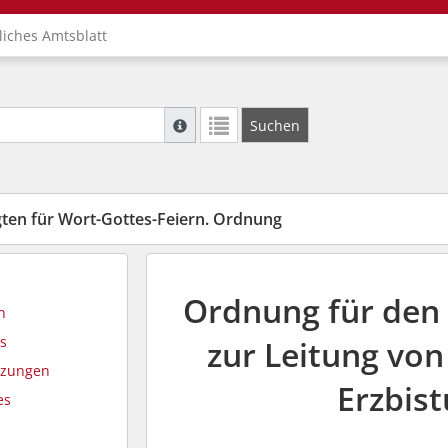
liches Amtsblatt
Suche mit Platzhalter "*", Bsp. Pfarrer*, f
Suchen
Weitere Suchoperatoren finden Sie in unse
gten für Wort-Gottes-Feiern. Ordnung
Ordnung für den 
n
s
zur Leitung von
etzungen
Erzbis
es