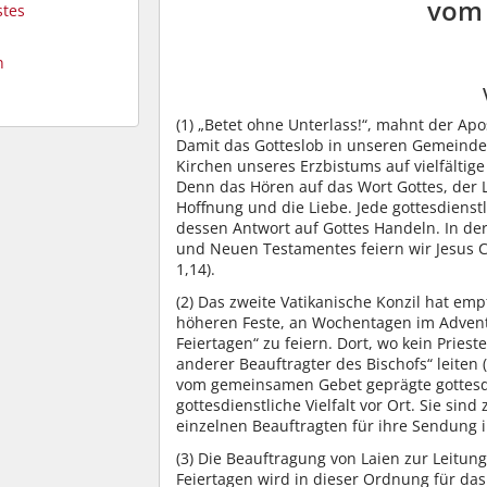
vom 
stes
n
(1)
„Betet ohne Unterlass!“, mahnt der Apos
Damit das Gotteslob in unseren Gemeinden
Kirchen unseres Erzbistums auf vielfältig
Denn das Hören auf das Wort Gottes, der L
Hoffnung und die Liebe. Jede gottesdiens
dessen Antwort auf Gottes Handeln. In de
und Neuen Testamentes feiern wir Jesus Ch
1,14).
(2)
Das zweite Vatikanische Konzil hat em
höheren Feste, an Wochentagen im Advent
Feiertagen“ zu feiern. Dort, wo kein Priest
anderer Beauftragter des Bischofs“ leiten 
vom gemeinsamen Gebet geprägte gottesd
gottesdienstliche Vielfalt vor Ort. Sie si
einzelnen Beauftragten für ihre Sendung 
(3)
Die Beauftragung von Laien zur Leitun
Feiertagen wird in dieser Ordnung für das