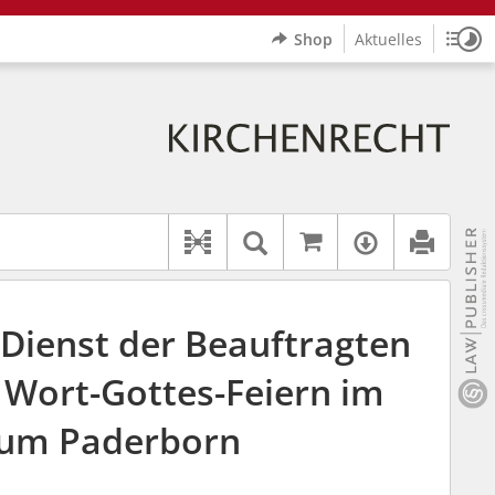
Shop
Aktuelles
Sitz
Logo Erzbistum Paderborn
indet auch: "Pfarrerinitiative" oder "Pfarrerausschuss".
rer Hilfe.
wbv K
Auf kirchenrec
Textsuche im Doku
Verfügbar
Dokument-Beziehungen
Dienst der Beauftragten
 Wort-Gottes-Feiern im
tum Paderborn