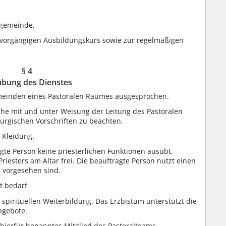
rgemeinde,
 vorgängigen Ausbildungskurs sowie zur regelmäßigen
§ 4
bung des Dienstes
emeinden eines Pastoralen Raumes ausgesprochen.
ache mit und unter Weisung der Leitung des Pastoralen
urgischen Vorschriften zu beachten.
e Kleidung.
gte Person keine priesterlichen Funktionen ausübt,
Priesters am Altar frei. Die beauftragte Person nutzt einen
nz vorgesehen sind.
t bedarf
 spirituellen Weiterbildung. Das Erzbistum unterstützt die
ngebote.
 hierfür benanntes Mitglied des Pastoralteams.