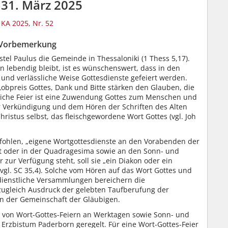
31. März 2025
KA 2025, Nr. 52
Vorbemerkung
tel Paulus die Gemeinde in Thessaloniki (1 Thess 5,17).
 lebendig bleibt, ist es wünschenswert, dass in den
e und verlässliche Weise Gottesdienste gefeiert werden.
obpreis Gottes, Dank und Bitte stärken den Glauben, die
tliche Feier ist eine Zuwendung Gottes zum Menschen und
r Verkündigung und dem Hören der Schriften des Alten
ristus selbst, das fleischgewordene Wort Gottes (vgl. Joh
pfohlen, „eigene Wortgottesdienste an den Vorabenden der
 oder in der Quadragesima sowie an den Sonn- und
er zur Verfügung steht, soll sie „ein Diakon oder ein
(vgl. SC 35,4). Solche vom Hören auf das Wort Gottes und
ienstliche Versammlungen bereichern die
nd zugleich Ausdruck der gelebten Taufberufung der
in der Gemeinschaft der Gläubigen.
g von Wort-Gottes-Feiern an Werktagen sowie Sonn- und
 Erzbistum Paderborn geregelt. Für eine Wort-Gottes-Feier