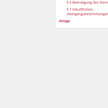
§ 6 Beendigung des Dien
§ 7 Inkrafttreten,
Übergangsbestimmunge
Anlage