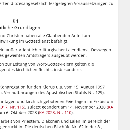
rten diözesangesetzlich festgelegten Voraussetzungen zu
§ 1
tliche Grundlagen
und Christen haben alle Glaubenden Anteil am
twirkung im Gottesdienst befähigt.
 ein außerordentlicher liturgischer Laiendienst. Deswegen
nes geweihten Amtsträgers ausgeübt werden.
n zur Leitung von Wort-Gottes-Feiern gelten die
gen des kirchlichen Rechts, insbesondere:
r Kongregation für den Klerus u.a. vom 15. August 1997
. in: Verlautbarungen des Apostolischen Stuhls Nr. 129),
nntagen und kirchlich gebotenen Feiertagen im Erzbistum
017, Nr. 115
), zuletzt geändert am 14. November 2020 (
KA
 am 6. Oktober 2023 (
KA 2023, Nr. 110
),
beit von Priestern, Diakonen und Laien im Bereich der
abgedruckt in: Die deutschen Bischöfe Nr. 62 in der 8.,