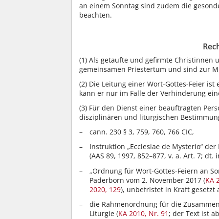
an einem Sonntag sind zudem die gesonde
beachten.
Rech
(1)
Als getaufte und gefirmte Christinnen 
gemeinsamen Priestertum und sind zur Mi
(2)
Die Leitung einer Wort-Gottes-Feier ist
kann er nur im Falle der Verhinderung ei
(3)
Für den Dienst einer beauftragten Perso
disziplinären und liturgischen Bestimmun
cann. 230 § 3, 759, 760, 766 CIC,
Instruktion „Ecclesiae de Mysterio“ de
(AAS 89, 1997, 852–877, v. a. Art. 7; dt
„Ordnung für Wort-Gottes-Feiern an So
Paderborn vom 2. November 2017 (
KA 2
2020, 129
), unbefristet in Kraft gesetzt
die Rahmenordnung für die Zusammenar
Liturgie (
KA 2010, Nr. 91
; der Text ist 