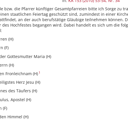
in:
KA 153 (2010) 53-54, Nr. 34
de bzw. die Pfarrer künftiger Gesamtpfarreien bitte ich Sorge zu 
 einen staatlichen Feiertag geschützt sind, zumindest in einer Kir
tattfindet, an der auch berufstätige Gläubige teilnehmen können.
r des Hochfestes begangen wird. Dabei handelt es sich um die fol
:
ren (H)
n (F)
 der Gottesmutter Maria (H)
rrn (H)
1
ten Fronleichnam (H)
iligstes Herz Jesu (H)
nnes des Täufers (H)
ulus, Apostel (H)
 (F)
den Himmel (H)