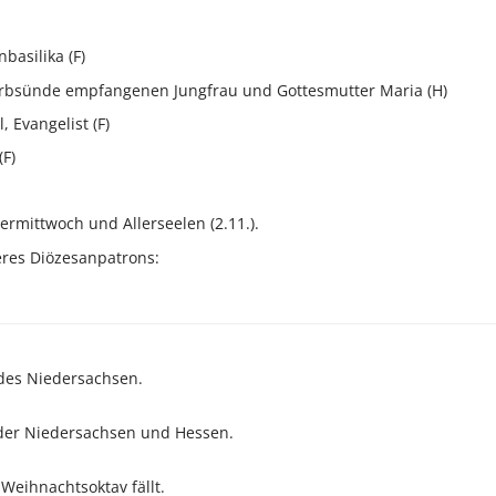
basilika (F)
Erbsünde empfangenen Jungfrau und Gottesmutter Maria (H)
, Evangelist (F)
(F)
hermittwoch und Allerseelen (2.11.).
res Diözesanpatrons:
des Niedersachsen.
der Niedersachsen und Hessen.
 Weihnachtsoktav fällt.