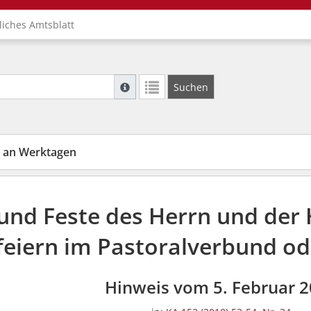
liches Amtsblatt
Suche mit Platzhalter "*", Bsp. Pfarrer*, f
Suchen
Weitere Suchoperatoren finden Sie in unse
 an Werktagen
und Feste des Herrn und der H
efeiern im Pastoralverbund o
Hinweis vom 5. Februar 