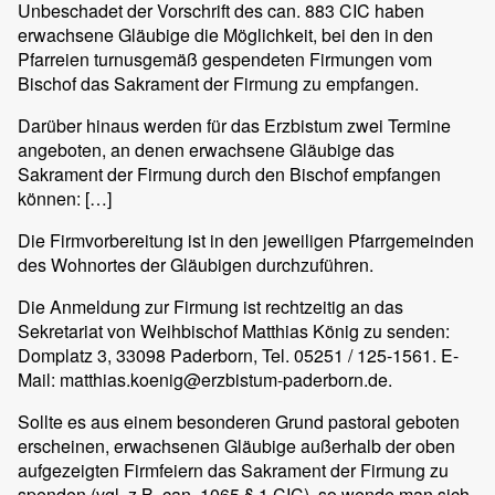
Unbeschadet der Vorschrift des can. 883 CIC haben
erwachsene Gläubige die Möglichkeit, bei den in den
Pfarreien turnusgemäß gespendeten Firmungen vom
Bischof das Sakrament der Firmung zu empfangen.
Darüber hinaus werden für das Erzbistum zwei Termine
angeboten, an denen erwachsene Gläubige das
Sakrament der Firmung durch den Bischof empfangen
können: […]
Die Firmvorbereitung ist in den jeweiligen Pfarrgemeinden
des Wohnortes der Gläubigen durchzuführen.
Die Anmeldung zur Firmung ist rechtzeitig an das
Sekretariat von Weihbischof Matthias König zu senden:
Domplatz 3, 33098 Paderborn, Tel. 05251 / 125-1561. E-
Mail: matthias.koenig@erzbistum-paderborn.de.
Sollte es aus einem besonderen Grund pastoral geboten
erscheinen, erwachsenen Gläubige außerhalb der oben
aufgezeigten Firmfeiern das Sakrament der Firmung zu
spenden (vgl. z.B. can. 1065 § 1 CIC), so wende man sich