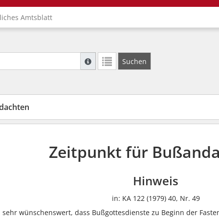
liches Amtsblatt
Suche mit Platzhalter "*", Bsp. Pfarrer*, f
Suchen
Weitere Suchoperatoren finden Sie in unse
ndachten
Zeitpunkt für Bußand
Hinweis
in: KA 122 (1979) 40, Nr. 49
s sehr wünschenswert, dass Bußgottesdienste zu Beginn der Faste