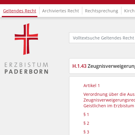
Geltendes Recht
Archiviertes Recht
Rechtsprechung
Kirch
Logo Fachinformationssystem Kirchenrecht
Volltextsuche Geltendes Recht
H.1.43
Zeugnisverweigerun
Artikel 1
Verordnung über die Au
Zeugnisverweigerungsrec
Geistlichen im Erzbistu
§ 1
§ 2
§ 3