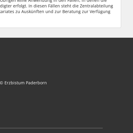
 Übrigen
keine
Anwendung in den Fällen, in denen die
gter erfolgt. In diesen Fällen steht die Zentralabteilung
kariates zu Auskünften und zur Beratung zur Verfügung
© Erzbistum Paderborn