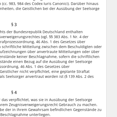
(cc. 983, 984 des Codex Iuris Canonici). Darüber hinaus
enheiten, die Geistlichen bei der Ausübung der Seelsorge
§ 3
chts der Bundesrepublik Deutschland enthalten
erweigerungsrechtes (vgl. §§ 383 Abs. 1 Nr. 4 der
Strafprozessordnung, 46 Abs. 1 des Gesetzes über
 schriftliche Mitteilung zwischen dem Beschuldigten oder
Aufzeichnungen über anvertraute Mitteilungen oder über
nstände keiner Beschlagnahme, sofern die schriftlichen
stände einen Bezug auf die Ausübung der Seelsorge
zessordnung, 46 Abs. 1 des Gesetzes über
eistlicher nicht verpflichtet, eine geplante Straftat
als Seelsorger anvertraut worden ist (§ 139 Abs. 2 des
§ 4
 das verpflichtet, was sie in Ausübung der Seelsorge
n ihrem Zeugnisverweigerungsrecht Gebrauch zu machen.
sgabe der in ihrem Gewahrsam befindlichen Gegenstände zu
 Beschlagnahme unterliegen.