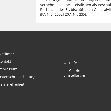
1
↑
Die vorgenannte Verordnung findet im
Vernehmung eines Geistlichen als Beschuldi
Rechtsamt des Erzbischöflichen Generalvi
(KA 145 [2002] 207, Nr. 235).
Bistümer
Kontakt
Hilfe
Impressum
Cookie-
Einstellungen
Datenschutzerklärung
Barrierefreiheit