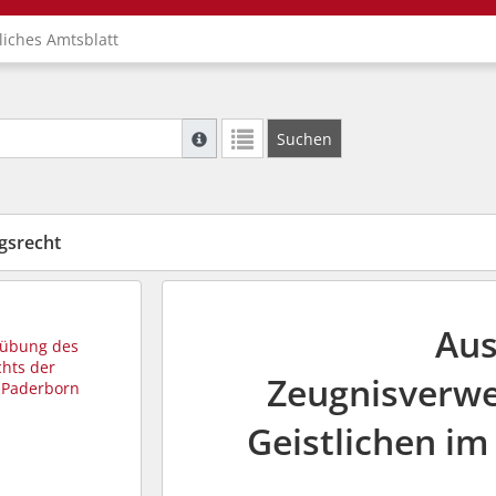
liches Amtsblatt
Suche mit Platzhalter "*", Bsp. Pfarrer*, f
Suchen
Weitere Suchoperatoren finden Sie in unse
gsrecht
Aus
sübung des
hts der
Zeugnisverwe
m Paderborn
Geistlichen i