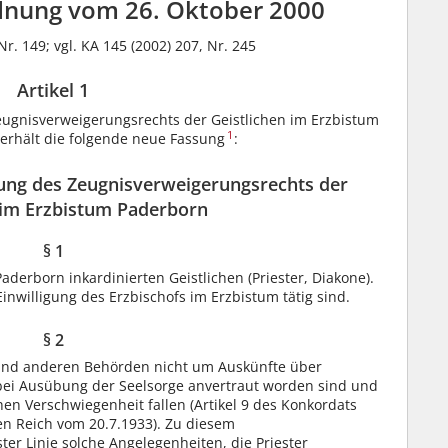
dnung vom 26. Oktober 2000
Nr. 149; vgl. KA 145 (2002) 207, Nr. 245
Artikel 1
ugnisverweigerungsrechts der Geistlichen im Erzbistum
1
) erhält die folgende neue Fassung
:
ung des Zeugnisverweigerungsrechts der
 im Erzbistum Paderborn
§ 1
Paderborn inkardinierten Geistlichen (Priester, Diakone).
t Einwilligung des Erzbischofs im Erzbistum tätig sind.
§ 2
und anderen Behörden nicht um Auskünfte über
bei Ausübung der Seelsorge anvertraut worden sind und
chen Verschwiegenheit fallen (Artikel 9 des Konkordats
n Reich vom 20.7.1933). Zu diesem
er Linie solche Angelegenheiten, die Priester