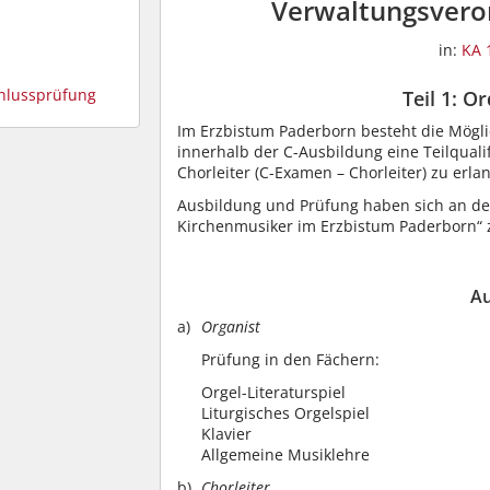
Verwaltungsvero
in:
KA 
chlussprüfung
Teil 1: O
Im Erzbistum Paderborn besteht die Mögli
innerhalb der C-Ausbildung eine Teilqualif
Chorleiter (C-Examen – Chorleiter) zu erla
Ausbildung und Prüfung haben sich an de
Kirchenmusiker im Erzbistum Paderborn“ z
A
Organist
Prüfung in den Fächern:
Orgel-Literaturspiel
Liturgisches Orgelspiel
Klavier
Allgemeine Musiklehre
Chorleiter