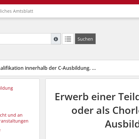
liches Amtsblatt
Suche mit Platzhalter "*", Bsp. Pfarrer*, f
Suchen
Weitere Suchoperatoren finden Sie in unse
fikation innerhalb der C-Ausbildung. Ordnung
ildung
Erwerb einer Teil
oder als Chorl
icht und an
Ausbil
ranstaltungen
e