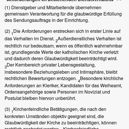
(1)
Dienstgeber und Mitarbeitende übernehmen
gemeinsam Verantwortung für die glaubwürdige Erfüllung
des Sendungsauftrags in der Einrichtung.
(2)
Die Anforderungen erstrecken sich in erster Linie auf
1
das Verhalten im Dienst.
Außerdienstliches Verhalten ist
2
rechtlich nur bedeutsam, wenn es öffentlich wahrnehmbar
ist, grundlegende Werte der katholischen Kirche verletzt
und dadurch deren Glaubwürdigkeit beeinträchtigt wird.
Der Kernbereich privater Lebensgestaltung,
3
insbesondere Beziehungsleben und Intimsphäre, bleibt
rechtlichen Bewertungen entzogen.
Besondere kirchliche
4
Anforderungen an Kleriker, Kandidaten für das Weiheamt,
Ordensangehörige sowie Personen im Noviziat und
Postulat bleiben hiervon unberührt.
(3)
Kirchenfeindliche Betätigungen, die nach den
1
konkreten Umständen objektiv geeignet sind, die
Glaubwürdigkeit der Kirche zu beeinträchtigen, können
rechtlich geahndet werden.
Kirchenfeindliche