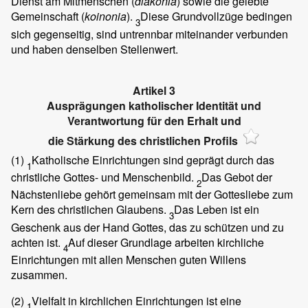
Dienst am Mitmenschen (
diakonia
) sowie die gelebte
Gemeinschaft (
koinonia
).
Diese Grundvollzüge bedingen
3
sich gegenseitig, sind untrennbar miteinander verbunden
und haben denselben Stellenwert.
Artikel 3
Ausprägungen katholischer Identität und
Verantwortung für den Erhalt und
die Stärkung des christlichen Profils
(1)
Katholische Einrichtungen sind geprägt durch das
1
christliche Gottes- und Menschenbild.
Das Gebot der
2
Nächstenliebe gehört gemeinsam mit der Gottesliebe zum
Kern des christlichen Glaubens.
Das Leben ist ein
3
Geschenk aus der Hand Gottes, das zu schützen und zu
achten ist.
Auf dieser Grundlage arbeiten kirchliche
4
Einrichtungen mit allen Menschen guten Willens
zusammen.
(2)
Vielfalt in kirchlichen Einrichtungen ist eine
1