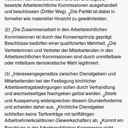
besetzte Arbeitsrechtliche Kommissionen ausgehandelt
und beschlossen (Dritter Weg).
Die Parität ist dabei in
2
formeller wie materieller Hinsicht zu gewährleisten.
(2)
Die Zusammenarbeit in den Arbeitsrechtlichen
1
Kommissionen ist durch das Konsensprinzip geprägt;
Beschlüsse bedürfen einer qualifizierten Mehrheit.
Die
2
Vertreterinnen und Vertreter der Mitarbeitenden in den
Arbeitsrechtlichen Kommissionen sind durch unmittelbare
oder mittelbare demokratische Wahl legitimiert.
(3)
Interessengegensätze zwischen Dienstgebern und
1
Mitarbeitenden bei der Festlegung kirchlicher
Arbeitsvertragsbedingungen sollen durch Verhandlung
und wechselseitiges Nachgeben gelöst werden.
Streik
2
und Aussperrung widersprechen diesem Grunderfordernis
und scheiden daher aus.
Kirchliche Dienstgeber
3
schließen keine Tarifverträge mit tariffähigen
Arbeitnehmerkoalitionen (Gewerkschaften) ab.
Kommt ein
4
Beschluss in der Arbeitsrechtlichen Kommission nicht