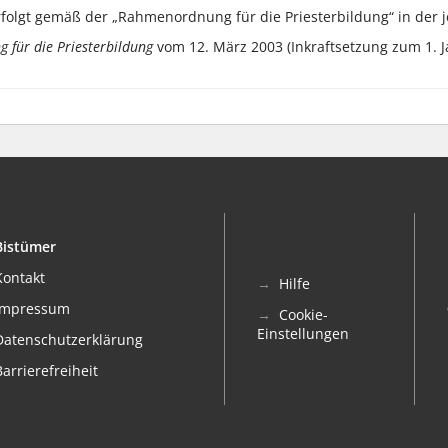
rfolgt gemäß der „Rahmenordnung für die Priesterbildung“ in der 
für die Priesterbildung
vom 12. März 2003 (Inkraftsetzung zum 1. J
Bistümer
Kontakt
Hilfe
Impressum
Cookie-
Einstellungen
Datenschutzerklärung
Barrierefreiheit