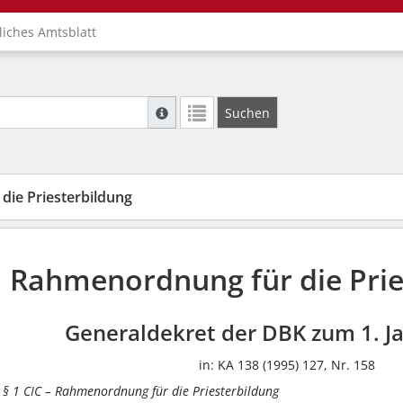
liches Amtsblatt
Suche mit Platzhalter "*", Bsp. Pfarrer*, f
Suchen
Weitere Suchoperatoren finden Sie in unse
ie Priesterbildung
Rahmenordnung für die Prie
Generaldekret der DBK zum 1. J
in: KA 138 (1995) 127, Nr. 158
2 § 1 CIC – Rahmenordnung für die Priesterbildung