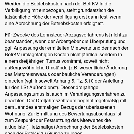
Werden die Betriebskosten nach der BetrKV in die
Verbilligung mit einbezogen, steht grundsätzlich die
tatsächliche Höhe der Verbilligung erst dann fest, wenn
eine Abrechnung der Betriebskosten erfolgt ist.
Für Zwecke des Lohnsteuer-Abzugsverfahrens ist nicht zu
beanstanden, wenn der Arbeitgeber die Überprüfung und
ggf. Anpassung der ermittelten Mietwerte und der nach der
BetrKV umlagefähigen Kosten nicht jährlich, sondern in
einem dreijährigen Turnus vornimmt, soweit nicht
außergewöhnliche Umstände (z.B. wesentliche Änderung
des Mietpreisniveaus oder bauliche Veränderungen)
eintreten (vgl. insoweit Anhang 5, Tz. 5.10 der Anleitung
für den LSt-Außendienst). Dieser dreijährige
Anpassungsturnus ist auch im Veranlagungsverfahren zu
beachten. Der Dreijahreszeitraum beginnt regelmäßig mit
dem Jahr des erstmaligen Bezugs der überlassenen
Wohnung. Zur Ermittlung des Bewertungsabschlags ist
zum Zeitpunkt der Festsetzung des Mietwertes die
aktuellste (= letzmalige) Abrechnung der Betriebskosten
nach der BetrKV zu Grunde zu legen.