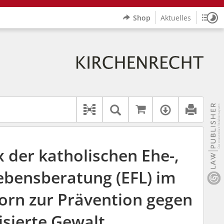
Shop
Aktuelles
Sitz
Logo Erzbistum Paderborn
indet auch: "Pfarrerinitiative" oder "Pfarrerausschuss".
rer Hilfe.
wbv K
Auf kirchenrec
Textsuche im Doku
Verfügbar
Dokument-Beziehungen
 der katholischen Ehe-,
ebensberatung (EFL) im
orn zur Prävention gegen
isierte Gewalt