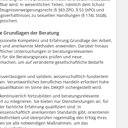
fbar wird. In wesentlichen Teilen, nämlich dem Schutz
 Zeugnisverweigerungsrecht (§ 383 ZPO, § 53 StPO) und
sverhältnisses zu sexuellen Handlungen (§ 174c StGB),
gesichert.
le Grundlagen der Beratung
fessionelle Kompetenz und Erfahrung Grundlage der Arbeit.
fte und anerkannte Methoden anwenden. Darüber hinaus
ftlicher Untersuchungen in beratungsrelevanten
nz für die Beratungspraxis prüfen und neue
 machen, um auf veränderte gesellschaftliche Bedarfe
 zuverlässigem und validem, wissenschaftlich fundiertem
en. Verantwortliches berufliches Handeln erfordert hohe
ualifikation im Sinne des DAKJEF sichergestellt wird.
 kontinuierlich fortzubilden und beratungsrelevante
it zu integrieren. Sie bieten nur Dienstleistungen an, für
 fachliche Erfahrung qualifiziert sind. In
 wissenschaftlich anerkannten Standards gibt, orientieren
Redlichkeit und überprüfen regelmäßig den Erfolg ihres
eifen sie alle notwendigen Maßnahmen, um das