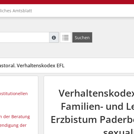
liches Amtsblatt
Suche mit Platzhalter "*", Bsp. Pfarrer*, f
Suchen
Weitere Suchoperatoren finden Sie in unse
storal. Verhaltenskodex EFL
Verhaltenskodex
stitutionellen
Familien- und L
Erzbistum Paderb
en der Beratung
endigung der
sexual