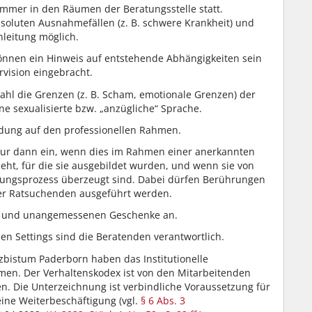
mmer in den Räumen der Beratungsstelle statt.
bsoluten Ausnahmefällen (z. B. schwere Krankheit) und
nleitung möglich.
önnen ein Hinweis auf entstehende Abhängigkeiten sein
vision eingebracht.
ahl die Grenzen (z. B. Scham, emotionale Grenzen) der
 sexualisierte bzw. „anzügliche“ Sprache.
idung auf den professionellen Rahmen.
nur dann ein, wenn dies im Rahmen einer anerkannten
ht, für die sie ausgebildet wurden, und wenn sie von
tungsprozess überzeugt sind. Dabei dürfen Berührungen
der Ratsuchenden ausgeführt werden.
n und unangemessenen Geschenke an.
len Settings sind die Beratenden verantwortlich.
rzbistum Paderborn haben das Institutionelle
men. Der Verhaltenskodex ist von den Mitarbeitenden
. Die Unterzeichnung ist verbindliche Voraussetzung für
eine Weiterbeschäftigung (vgl.
§ 6 Abs. 3