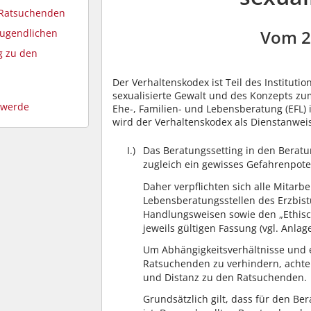
 Ratsuchenden
Vom 2
Jugendlichen
g zu den
Der Verhaltenskodex ist Teil des Instituti
sexualisierte Gewalt und des Konzepts z
hwerde
Ehe-, Familien- und Lebensberatung (EFL)
wird der Verhaltenskodex als Dienstanwei
I.)
Das Beratungssetting in den Beratu
zugleich ein gewisses Gefahrenpote
Daher verpflichten sich alle Mitarb
Lebensberatungsstellen des Erzbi
Handlungsweisen sowie den „Ethisch
jeweils gültigen Fassung (vgl. Anlage
Um Abhängigkeitsverhältnisse und 
Ratsuchenden zu verhindern, achte
und Distanz zu den Ratsuchenden.
Grundsätzlich gilt, dass für den B