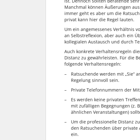
ist. Dennoch sollten Beratende seh
Manchmal können Äußerungen aus de
immer geht es aber um die Ratsuche
privat kann hier die Regel lauten.
Um ein angemessenes Verhältnis vo
an Selbstreflexion, aber auch ein
kollegialen Austausch und durch T
Auch konkrete Verhaltensregeln di
Distanz zu gewährleisten. Für die 
folgende Verhaltensregeln:
Ratsuchende werden mit „Sie“ an
Regelung sinnvoll sein.
Private Telefonnummern der Mi
Es werden keine privaten Treffe
mit zufälligen Begegnungen (z. B
ähnlichen Veranstaltungen) soll
Um die professionelle Distanz z
den Ratsuchenden über private 
ein.