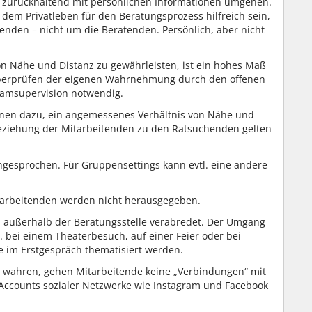
r zurückhaltend mit persönlichen Informationen umgehen.
m Privatleben für den Beratungsprozess hilfreich sein,
nden – nicht um die Beratenden. Persönlich, aber nicht
n Nähe und Distanz zu gewährleisten, ist ein hohes Maß
 Überprüfen der eigenen Wahrnehmung durch den offenen
eamsupervision notwendig.
enen dazu, ein angemessenes Verhältnis von Nähe und
Beziehung der Mitarbeitenden zu den Ratsuchenden gelten
gesprochen. Für Gruppensettings kann evtl. eine andere
tarbeitenden werden nicht herausgegeben.
n außerhalb der Beratungsstelle verabredet. Der Umgang
. bei einem Theaterbesuch, auf einer Feier oder bei
te im Erstgespräch thematisiert werden.
u wahren, gehen Mitarbeitende keine „Verbindungen“ mit
Accounts sozialer Netzwerke wie Instagram und Facebook