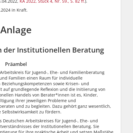
.04.2022,
KA 2022, Stück 4, Nr. 59., S. 82 ff.
).
2024 in Kraft.
Anlage
n der Institutionellen Beratung
Präambel
 Arbeitskreis für Jugend-, Ehe- und Familienberatung
n und Familien einen Raum für individuelle
on Beziehungskompetenzen sowie Krisen- und
lt auf grundlegende Reflexion und die Initiierung von
nellen Handels von Berater*innen ist es, Kinder,
tigung ihrer jeweiligen Probleme und
eraten und zu begleiten. Dazu gehört ganz wesentlich,
 Selbstwirksamkeit zu fördern.
 Deutschen Arbeitskreises für Jugend-, Ehe- und
verständnisses der Institutionellen Beratung. Sie
entierung für ihre praktische Arbeit und setzen Maßstäbe,