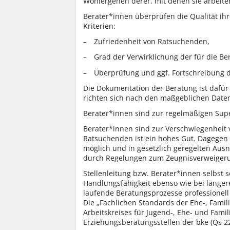
Wohlergehen derer, mit denen sie arbeite
Berater*innen überprüfen die Qualität ih
Kriterien:
Zufriedenheit von Ratsuchenden,
Grad der Verwirklichung der für die Be
Überprüfung und ggf. Fortschreibung de
Die Dokumentation der Beratung ist dafü
richten sich nach den maßgeblichen Dat
Berater*innen sind zur regelmäßigen Super
Berater*innen sind zur Verschwiegenheit v
Ratsuchenden ist ein hohes Gut. Dagegen z
möglich und in gesetzlich geregelten Aus
durch Regelungen zum Zeugnisverweigeru
Stellenleitung bzw. Berater*innen selbst s
Handlungsfähigkeit ebenso wie bei länge
laufende Beratungsprozesse professionell
Die „Fachlichen Standards der Ehe-, Fami
Arbeitskreises für Jugend-, Ehe- und Fami
Erziehungsberatungsstellen der bke (Qs 22