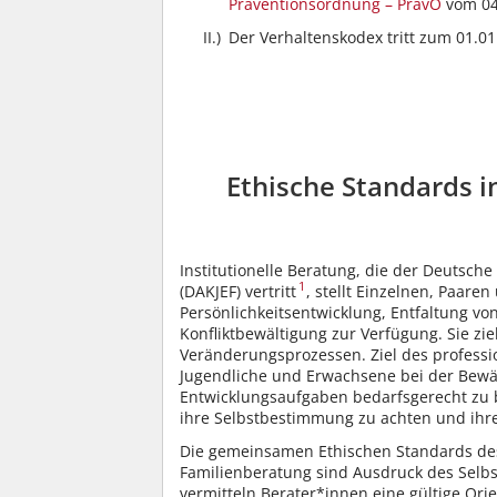
Präventionsordnung – PrävO
vom 04
II.)
Der Verhaltenskodex tritt zum 01.01.
Ethische Standards i
Institutionelle Beratung, die der Deutsche
1
(DAKJEF) vertritt
, stellt Einzelnen, Paare
Persönlichkeitsentwicklung, Entfaltung v
Konfliktbewältigung zur Verfügung. Sie zie
Veränderungsprozessen. Ziel des professio
Jugendliche und Erwachsene bei der Bewäl
Entwicklungsaufgaben bedarfsgerecht zu b
ihre Selbstbestimmung zu achten und ihre
Die gemeinsamen Ethischen Standards des
Familienberatung sind Ausdruck des Selbst
vermitteln Berater*innen eine gültige Ori