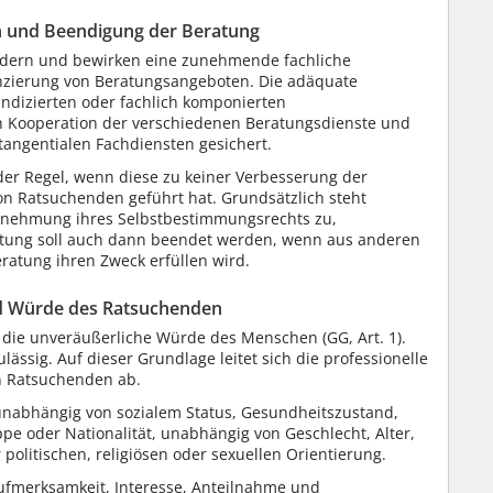
 und Beendigung der Beratung
ordern und bewirken eine zunehmende fachliche
renzierung von Beratungsangeboten. Die adäquate
indizierten oder fachlich komponierten
h Kooperation der verschiedenen Beratungsdienste und
tangentialen Fachdiensten gesichert.
er Regel, wenn diese zu keiner Verbesserung der
on Ratsuchenden geführt hat. Grundsätzlich steht
nehmung ihres Selbstbestimmungsrechts zu,
atung soll auch dann beendet werden, wenn aus anderen
eratung ihren Zweck erfüllen wird.
d Würde des Ratsuchenden
die unveräußerliche Würde des Menschen (GG, Art. 1).
ässig. Auf dieser Grundlage leitet sich die professionelle
n Ratsuchenden ab.
 unabhängig von sozialem Status, Gesundheitszustand,
pe oder Nationalität, unabhängig von Geschlecht, Alter,
politischen, religiösen oder sexuellen Orientierung.
fmerksamkeit, Interesse, Anteilnahme und