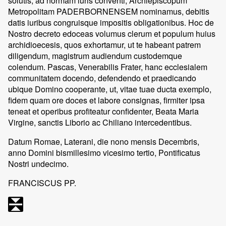
solutis, ad normam iuris conventi, Archiepiscopum
Metropolitam PADERBORNENSEM nominamus, debitis
datis iuribus congruisque impositis obligationibus. Hoc de
Nostro decreto edoceas volumus clerum et populum huius
archidioecesis, quos exhortamur, ut te habeant patrem
diligendum, magistrum audiendum custodemque
colendum. Pascas, Venerabilis Frater, hanc ecclesialem
communitatem docendo, defendendo et praedicando
ubique Domino cooperante, ut, vitae tuae ducta exemplo,
fidem quam ore doces et labore consignas, firmiter ipsa
teneat et operibus profiteatur confidenter, Beata Maria
Virgine, sanctis Liborio ac Chiliano intercedentibus.
Datum Romae, Laterani, die nono mensis Decembris,
anno Domini bismillesimo vicesimo tertio, Pontificatus
Nostri undecimo.
FRANCISCUS PP.