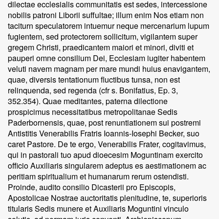
dilectae ecclesialis communitatis est sedes, intercessione
nobilis patroni Liborii suffultae; illum enim Nos etiam non
taciturn speculatorem intuemur neque mercenarium lupum
fugientem, sed protectorem sollicitum, vigilantem super
gregem Christi, praedicantem maiori et minori, diviti et
pauperi omne consilium Dei, Ecclesiam iugiter habentem
veluti navem magnam per mare mundi huius enavigantem,
quae, diversis tentationum fluctibus tunsa, non est
relinquenda, sed regenda (cfr s. Bonifatius, Ep. 3,
352.354). Quae meditantes, paterna dilectione
prospicimus necessitatibus metropolitanae Sedis
Paderbornensis, quae, post renuntiationem sui postremi
Antistitis Venerabilis Fratris Ioannis-Iosephi Becker, suo
caret Pastore. De te ergo, Venerabilis Frater, cogitavimus,
qui in pastorali tuo apud dioecesim Moguntinam exercito
officio Auxiliaris singularem adeptus es aestimationem ac
peritiam spiritualium et humanarum rerum ostendisti.
Proinde, audito consilio Dicasterii pro Episcopis,
Apostolicae Nostrae auctoritatis plenitudine, te, superioris
titularis Sedis munere et Auxiliaris Moguntini vinculo