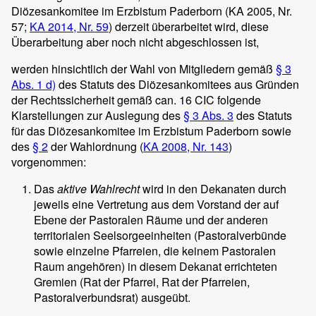
Diözesankomitee im Erzbistum Paderborn (KA 2005, Nr.
57;
KA 2014, Nr. 59
) derzeit überarbeitet wird, diese
Überarbeitung aber noch nicht abgeschlossen ist,
werden hinsichtlich der Wahl von Mitgliedern gemäß
§ 3
Abs. 1 d)
des Statuts des Diözesankomitees aus Gründen
der Rechtssicherheit gemäß can. 16 CIC folgende
Klarstellungen zur Auslegung des
§ 3 Abs. 3
des Statuts
für das Diözesankomitee im Erzbistum Paderborn sowie
des
§ 2
der Wahlordnung (
KA 2008, Nr. 143
)
vorgenommen:
Das
aktive Wahlrecht
wird in den Dekanaten durch
jeweils eine Vertretung aus dem Vorstand der auf
Ebene der Pastoralen Räume und der anderen
territorialen Seelsorgeeinheiten (Pastoralverbünde
sowie einzelne Pfarreien, die keinem Pastoralen
Raum angehören) in diesem Dekanat errichteten
Gremien (Rat der Pfarrei, Rat der Pfarreien,
Pastoralverbundsrat) ausgeübt.