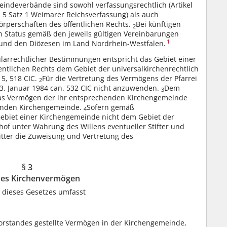
ndeverbände sind sowohl verfassungsrechtlich (Artikel
z 5 Satz 1 Weimarer Reichsverfassung) als auch
Körperschaften des öffentlichen Rechts.
Bei künftigen
2
n Status gemäß den jeweils gültigen Vereinbarungen
1
und den Diözesen im Land Nordrhein-Westfalen.
ularrechtlicher Bestimmungen entspricht das Gebiet einer
entlichen Rechts dem Gebiet der universalkirchenrechtlich
15, 518 CIC.
Für die Vertretung des Vermögens der Pfarrei
2
13. Januar 1984 can. 532 CIC nicht anzuwenden.
Dem
3
das Vermögen der ihr entsprechenden Kirchengemeinde
henden Kirchengemeinde.
Sofern gemäß
4
Gebiet einer Kirchengemeinde nicht dem Gebiet der
chof unter Wahrung des Willens eventueller Stifter und
tter die Zuweisung und Vertretung des
§ 3
hes Kirchenvermögen
 dieses Gesetzes umfasst
orstandes gestellte Vermögen in der Kirchengemeinde,