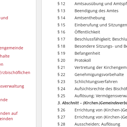
§ 12
Amtsausübung und Amtspfl
§ 13
Beendigung des Amtes
§ 14
Amtsenthebung
- und
§ 15
Einberufung und Sitzungen
§ 16
Öffentlichkeit
§ 17
Beschlussfähigkeit; Beschl
§ 18
Besondere Sitzungs- und B
chengemeinde
§ 19
Befangenheit
halte
§ 20
Protokoll
en
§ 21
Vertretung der Kirchengem
Erzbischöflichen
§ 22
Genehmigungsvorbehalte
§ 23
Schlichtungsverfahren
nsverwaltung
§ 24
Aufsichtsrechte des Bischöf
§ 25
Auflösung; Vermögensverw
ände
3. Abschnitt – (Kirchen-)Gemeindever
§ 26
Errichtung von (Kirchen-)
änden auf
§ 27
Errichtung von (Kirchen-)G
meinden
§ 28
Ausscheiden; Auflösung