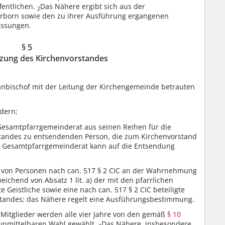
fentlichen.
Das Nähere ergibt sich aus der
2
rborn sowie den zu ihrer Ausführung ergangenen
assungen.
§ 5
ung des Kirchenvorstandes
nbischof mit der Leitung der Kirchengemeinde betrauten
dern;
Gesamtpfarrgemeinderat aus seinen Reihen für die
standes zu entsendenden Person, die zum Kirchenvorstand
w. Gesamtpfarrgemeinderat kann auf die Entsendung
t von Personen nach can. 517 § 2 CIC an der Wahrnehmung
weichend von Absatz 1 lit. a) der mit den pfarrlichen
 Geistliche sowie eine nach can. 517 § 2 CIC beteiligte
rstandes; das Nähere regelt eine Ausführungsbestimmung.
n Mitglieder werden alle vier Jahre von den gemäß
§ 10
unmittelbaren Wahl gewählt.
Das Nähere, insbesondere