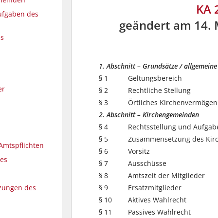
KA 
Aufgaben des
geändert am 14. 
es
1. Abschnitt – Grundsätze / allgemei
§ 1
Geltungsbereich
er
§ 2
Rechtliche Stellung
§ 3
Örtliches Kirchenvermögen
2. Abschnitt – Kirchengemeinden
§ 4
Rechtsstellung und Aufgab
§ 5
Zusammensetzung des Kir
Amtspflichten
§ 6
Vorsitz
tes
§ 7
Ausschüsse
§ 8
Amtszeit der Mitglieder
§ 9
Ersatzmitglieder
tzungen des
§ 10
Aktives Wahlrecht
§ 11
Passives Wahlrecht