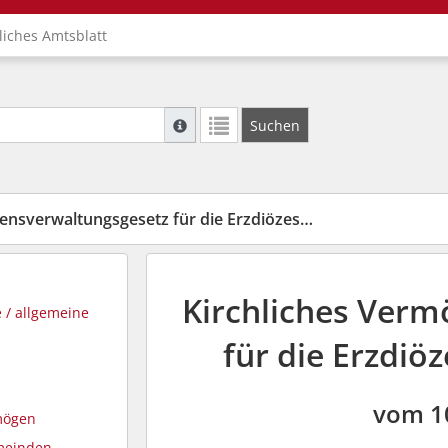
liches Amtsblatt
Suche mit Platzhalter "*", Bsp. Pfarrer*, f
Suchen
Weitere Suchoperatoren finden Sie in unse
waltungsgesetz für die Erzdiözese Paderborn (KVVG)
Kirchliches Ver
e / allgemeine
für die Erzdiö
vom 1
rmögen
emeinden