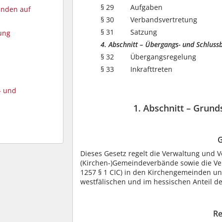
§ 29
Aufgaben
änden auf
§ 30
Verbandsvertretung
§ 31
Satzung
ung
4. Abschnitt – Übergangs- und Schlus
§ 32
Übergangsregelung
§ 33
Inkrafttreten
- und
1. Abschnitt – Grun
G
Dieses Gesetz regelt die Verwaltung und
(Kirchen-)Gemeindeverbände sowie die Ve
1257 § 1 CIC) in den Kirchengemeinden u
westfälischen und im hessischen Anteil de
Re