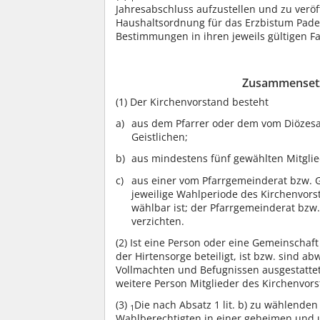
Jahresabschluss aufzustellen und zu veröf
Haushaltsordnung für das Erzbistum Pade
Bestimmungen in ihren jeweils gültigen F
Zusammensetz
(1)
Der Kirchenvorstand besteht
aus dem Pfarrer oder dem vom Diözesa
Geistlichen;
aus mindestens fünf gewählten Mitglie
aus einer vom Pfarrgemeinderat bzw. 
jeweilige Wahlperiode des Kirchenvor
wählbar ist; der Pfarrgemeinderat bz
verzichten.
(2)
Ist eine Person oder eine Gemeinschaf
der Hirtensorge beteiligt, ist bzw. sind ab
Vollmachten und Befugnissen ausgestattete
weitere Person Mitglieder des Kirchenvo
(3)
Die nach Absatz 1 lit. b) zu wählende
1
Wahlberechtigten in einer geheimen und 