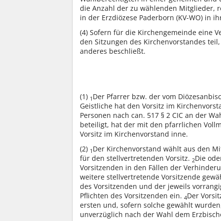
die Anzahl der zu wählenden Mitglieder, 
in der Erzdiözese Paderborn (KV-WO) in ihr
(4)
Sofern für die Kirchengemeinde eine Ve
den Sitzungen des Kirchenvorstandes teil, 
anderes beschließt.
(1)
Der Pfarrer bzw. der vom Diözesanbis
1
Geistliche hat den Vorsitz im Kirchenvors
Personen nach can. 517 § 2 CIC an der W
beteiligt, hat der mit den pfarrlichen Vo
Vorsitz im Kirchenvorstand inne.
(2)
Der Kirchenvorstand wählt aus den Mi
1
für den stellvertretenden Vorsitz.
Die ode
2
Vorsitzenden in den Fällen der Verhinderu
weitere stellvertretende Vorsitzende gewä
des Vorsitzenden und der jeweils vorrangi
Pflichten des Vorsitzenden ein.
Der Vorsi
4
ersten und, sofern solche gewählt wurden,
unverzüglich nach der Wahl dem Erzbischö