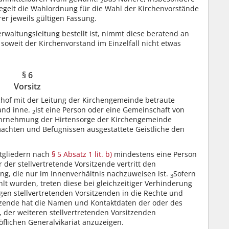
2
regelt die Wahlordnung für die Wahl der Kirchenvorstände
er jeweils gültigen Fassung.
rwaltungsleitung bestellt ist, nimmt diese beratend an
soweit der Kirchenvorstand im Einzelfall nicht etwas
§ 6
Vorsitz
chof mit der Leitung der Kirchengemeinde betraute
tand inne.
Ist eine Person oder eine Gemeinschaft von
2
ahrnehmung der Hirtensorge der Kirchengemeinde
llmachten und Befugnissen ausgestattete Geistliche den
tgliedern nach
§ 5 Absatz 1 lit. b)
mindestens eine Person
r der stellvertretende Vorsitzende vertritt den
ng, die nur im Innenverhältnis nachzuweisen ist.
Sofern
3
hlt wurden, treten diese bei gleichzeitiger Verhinderung
gen stellvertretenden Vorsitzenden in die Rechte und
tzende hat die Namen und Kontaktdaten der oder des
 der weiteren stellvertretenden Vorsitzenden
flichen Generalvikariat anzuzeigen.