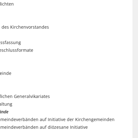
ichten
 des Kirchenvorstandes
ussfassung
eschlussformate
einde
lichen Generalvikariates
altung
bände
Gemeindeverbänden auf Initiative der Kirchengemeinden
emeindeverbänden auf diözesane Initiative