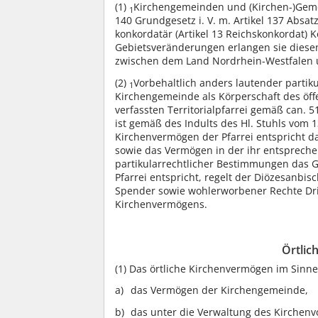
(1)
Kirchengemeinden und (Kirchen-)Gemei
1
140 Grundgesetz i. V. m. Artikel 137 Absat
konkordatär (Artikel 13 Reichskonkordat) 
Gebietsveränderungen erlangen sie diese
zwischen dem Land Nordrhein-Westfalen 
(2)
Vorbehaltlich anders lautender partik
1
Kirchengemeinde als Körperschaft des öff
verfassten Territorialpfarrei gemäß can. 5
ist gemäß des Indults des Hl. Stuhls vom 
Kirchenvermögen der Pfarrei entspricht 
sowie das Vermögen in der ihr entsprec
partikularrechtlicher Bestimmungen das 
Pfarrei entspricht, regelt der Diözesanbis
Spender sowie wohlerworbener Rechte Dri
Kirchenvermögens.
Örtlic
(1)
Das örtliche Kirchenvermögen im Sinne
das Vermögen der Kirchengemeinde,
das unter die Verwaltung des Kirchenv