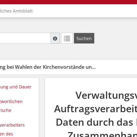
liches Amtsblatt
Suche mit Platzhalter "*", Bsp. Pfarrer*, f
Suchen
Weitere Suchoperatoren finden Sie in unse
hlen der Kirchenvorstände und pastoralen Gremien (AV-VO)
lung und Dauer
Verwaltungs
twortlichen
Auftragsverarbe
rische
Daten durch das
sverarbeiters
Zusammenhang
ten des