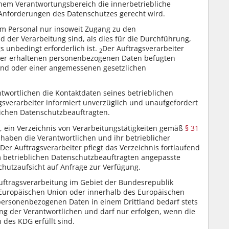
einem Verantwortungsbereich die innerbetriebliche
 Anforderungen des Datenschutzes gerecht wird.
em Personal nur insoweit Zugang zu den
der Verarbeitung sind, als dies für die Durchführung,
 unbedingt erforderlich ist.
Der Auftragsverarbeiter
2
 der erhaltenen personenbezogenen Daten befugten
 sind oder einer angemessenen gesetzlichen
ntwortlichen die Kontaktdaten seines betrieblichen
gsverarbeiter informiert unverzüglich und unaufgefordert
lichen Datenschutzbeauftragten.
et, ein Verzeichnis von Verarbeitungstätigkeiten gemäß
§ 31
 haben die Verantwortlichen und ihr betrieblicher
Der Auftragsverarbeiter pflegt das Verzeichnis fortlaufend
m betrieblichen Datenschutzbeauftragten angepasste
hutzaufsicht auf Anfrage zur Verfügung.
Auftragsverarbeitung im Gebiet der Bundesrepublik
 Europäischen Union oder innerhalb des Europäischen
personenbezogenen Daten in einem Drittland bedarf stets
g der Verantwortlichen und darf nur erfolgen, wenn die
des KDG erfüllt sind.