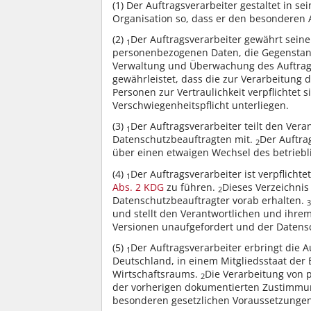
(1)
Der Auftragsverarbeiter gestaltet in s
Organisation so, dass er den besonderen
(2)
Der Auftragsverarbeiter gewährt sein
1
personenbezogenen Daten, die Gegenstand 
Verwaltung und Überwachung des Auftrags
gewährleistet, dass die zur Verarbeitung
Personen zur Vertraulichkeit verpflichtet
Verschwiegenheitspflicht unterliegen.
(3)
Der Auftragsverarbeiter teilt den Vera
1
Datenschutzbeauftragten mit.
Der Auftra
2
über einen etwaigen Wechsel des betrieb
(4)
Der Auftragsverarbeiter ist verpflicht
1
Abs. 2 KDG
zu führen.
Dieses Verzeichnis
2
Datenschutzbeauftragter vorab erhalten.
3
und stellt den Verantwortlichen und ihre
Versionen unaufgefordert und der Datensc
(5)
Der Auftragsverarbeiter erbringt die 
1
Deutschland, in einem Mitgliedsstaat der
Wirtschaftsraums.
Die Verarbeitung von 
2
der vorherigen dokumentierten Zustimmun
besonderen gesetzlichen Voraussetzungen 