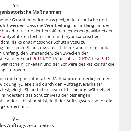
§ 3
rganisatorische Maßnahmen
chende Garantien dafür, dass geeignete technische und
hrt werden, dass die Verarbeitung im Einklang mit den
hutz der Rechte der betroffenen Personen gewährleistet.
3
aufgeführten technischen und organisatorischen
dem Risiko angemessenes Schutzniveau zu
angemessenen Schutzniveaus ist dem Stand der Technik,
em Umfang, den Umständen, den Zwecken der
nsbesondere nach
§ 11 KDG
i.V.m.
§ 4 Nr. 2 KDG
bzw.
§ 12
tswahrscheinlichkeiten und der Schwere des Risikos für die
ng zu tragen.
hen und organisatorischen Maßnahmen unterliegen dem
twicklung.
Diese sind durch den Auftragsverarbeiter
2
 festgelegte Sicherheitsniveau nicht mehr gewährleistet
mindestens das Schutzniveau der bisherigen
ts anderes bestimmt ist, teilt der Auftragsverarbeiter die
gefordert mit.
§ 4
des Auftragsverarbeiters