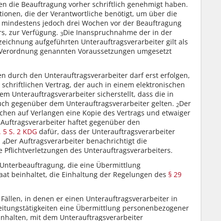
en die Beauftragung vorher schriftlich genehmigt haben.
ationen, die der Verantwortliche benötigt, um über die
, mindestens jedoch drei Wochen vor der Beauftragung
rs, zur Verfügung.
Die Inanspruchnahme der in der
3
eichnung aufgeführten Unterauftragsverarbeiter gilt als
er Verordnung genannten Voraussetzungen umgesetzt
n durch den Unterauftragsverarbeiter darf erst erfolgen,
schriftlichen Vertrag, der auch in einem elektronischen
 Unterauftragsverarbeiter sicherstellt, dass die in
uch gegenüber dem Unterauftragsverarbeiter gelten.
Der
2
lichen auf Verlangen eine Kopie des Vertrags und etwaiger
 Auftragsverarbeiter haftet gegenüber den
. 5 S. 2 KDG
dafür, dass der Unterauftragsverarbeiter
.
Der Auftragsverarbeiter benachrichtigt die
4
e Pflichtverletzungen des Unterauftragsverarbeiters.
r Unterbeauftragung, die eine Übermittlung
aat beinhaltet, die Einhaltung der Regelungen des
§ 29
 Fällen, in denen er einen Unterauftragsverarbeiter in
itungstätigkeiten eine Übermittlung personenbezogener
nhalten, mit dem Unterauftragsverarbeiter