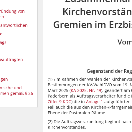
Kirchenvorstän
gründung von
en
Gremien im Erzb
rantwortlichen
ße
Vom
rags
beauftragten
Gegenstand der Reg
(1)
Im Rahmen der Wahlen der Kirchenvo
ngen
1
Bestimmungen der KV-WahlDVO vom 19. M
hnische und
März 2025 (
KA 2025, Nr. 49
), geändert am 
hmen gemäß § 26
Paderborn als Auftragsverarbeiter für di
Ziffer 9 KDG
) die in
Anlage 1
aufgeführten 
Fall auch die aus den Kirchen-/Pfarrgeme
Ebene der Pastoralen Räume.
(2)
Die Auftragsverarbeitung beginnt nach
Kirchenvorstandes.