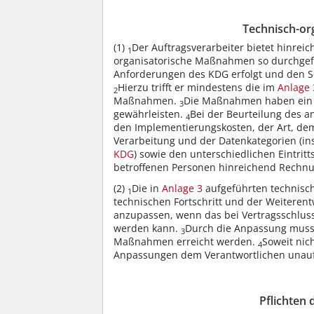
Technisch-o
(1)
Der Auftragsverarbeiter bietet hinrei
1
organisatorische Maßnahmen so durchgefü
Anforderungen des KDG erfolgt und den Sc
Hierzu trifft er mindestens die im
Anlage 
2
Maßnahmen.
Die Maßnahmen haben ein 
3
gewährleisten.
Bei der Beurteilung des 
4
den Implementierungskosten, der Art, d
Verarbeitung und der Datenkategorien (i
KDG
) sowie den unterschiedlichen Eintrit
betroffenen Personen hinreichend Rechnu
(2)
Die in
Anlage 3
aufgeführten technisc
1
technischen Fortschritt und der Weiteren
anzupassen, wenn das bei Vertragsschluss
werden kann.
Durch die Anpassung muss 
3
Maßnahmen erreicht werden.
Soweit nich
4
Anpassungen dem Verantwortlichen unauf
Pflichten 