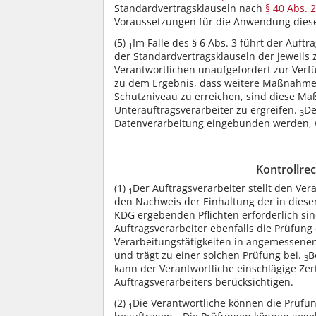
Standardvertragsklauseln nach
§ 40 Abs. 2
Voraussetzungen für die Anwendung dieser
(5)
Im Falle des § 6 Abs. 3 führt der Auft
1
der Standardvertragsklauseln der jeweils
Verantwortlichen unaufgefordert zur Ver
zu dem Ergebnis, dass weitere Maßnahme
Schutzniveau zu erreichen, sind diese M
Unterauftragsverarbeiter zu ergreifen.
De
3
Datenverarbeitung eingebunden werden, w
Kontrollre
(1)
Der Auftragsverarbeiter stellt den Ver
1
den Nachweis der Einhaltung der in diese
KDG ergebenden Pflichten erforderlich si
Auftragsverarbeiter ebenfalls die Prüfung
Verarbeitungstätigkeiten in angemessenen
und trägt zu einer solchen Prüfung bei.
B
3
kann der Verantwortliche einschlägige Zer
Auftragsverarbeiters berücksichtigen.
(2)
Die Verantwortliche können die Prüfu
1