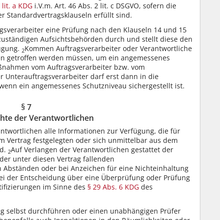
 lit. a KDG
i.V.m. Art. 46 Abs. 2 lit. c DSGVO, sofern die
 Standardvertragsklauseln erfüllt sind.
ragsverarbeiter eine Prüfung nach den Klauseln 14 und 15
 zuständigen Aufsichtsbehörden durch und stellt diese den
fügung.
Kommen Auftragsverarbeiter oder Verantwortliche
2
n getroffen werden müssen, um ein angemessenes
aßnahmen vom Auftragsverarbeiter bzw. vom
r Unterauftragsverarbeiter darf erst dann in die
enn ein angemessenes Schutzniveau sichergestellt ist.
§ 7
chte der Verantwortlichen
antwortlichen alle Informationen zur Verfügung, die für
m Vertrag festgelegten oder sich unmittelbar aus dem
nd.
Auf Verlangen der Verantwortlichen gestattet der
2
 der unter diesen Vertrag fallenden
 Abständen oder bei Anzeichen für eine Nichteinhaltung
ei der Entscheidung über eine Überprüfung oder Prüfung
tifizierungen im Sinne des
§ 29 Abs. 6 KDG
des
ng selbst durchführen oder einen unabhängigen Prüfer